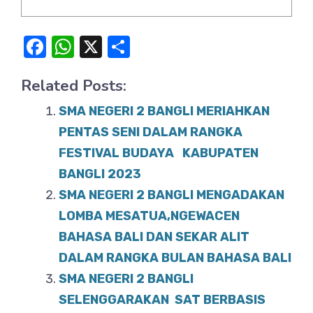
F
W
X
S
a
h
h
Related Posts:
c
at
ar
e
s
e
SMA NEGERI 2 BANGLI MERIAHKAN
b
A
PENTAS SENI DALAM RANGKA
o
FESTIVAL BUDAYA KABUPATEN
p
BANGLI 2023
o
p
SMA NEGERI 2 BANGLI MENGADAKAN
k
LOMBA MESATUA,NGEWACEN
BAHASA BALI DAN SEKAR ALIT
DALAM RANGKA BULAN BAHASA BALI
SMA NEGERI 2 BANGLI
SELENGGARAKAN SAT BERBASIS