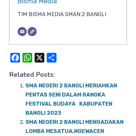
Bisma Media
TIM BISMA MEDIA SMAN 2 BANGLI
F
W
X
S
a
h
h
Related Posts:
c
at
ar
e
s
e
SMA NEGERI 2 BANGLI MERIAHKAN
b
A
PENTAS SENI DALAM RANGKA
o
FESTIVAL BUDAYA KABUPATEN
p
BANGLI 2023
o
p
SMA NEGERI 2 BANGLI MENGADAKAN
k
LOMBA MESATUA,NGEWACEN