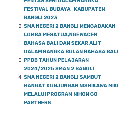
b
A
PENTAS SENI DALAM RANGKA
o
FESTIVAL BUDAYA KABUPATEN
p
BANGLI 2023
o
p
SMA NEGERI 2 BANGLI MENGADAKAN
k
LOMBA MESATUA,NGEWACEN
BAHASA BALI DAN SEKAR ALIT
DALAM RANGKA BULAN BAHASA BALI
PPDB TAHUN PELAJARAN
2024/2025 SMAN 2 BANGLI
SMA NEGERI 2 BANGLI SAMBUT
HANGAT KUNJUNGAN NISHIKAWA MIKI
MELALUI PROGRAM NIHON GO
PARTNERS