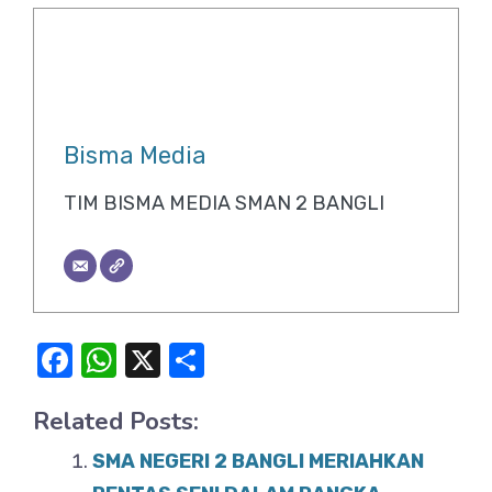
Bisma Media
TIM BISMA MEDIA SMAN 2 BANGLI
F
W
X
S
a
h
h
Related Posts:
c
at
ar
e
s
e
SMA NEGERI 2 BANGLI MERIAHKAN