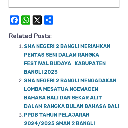
F
W
X
S
a
h
h
Related Posts:
c
at
ar
e
s
e
SMA NEGERI 2 BANGLI MERIAHKAN
b
A
PENTAS SENI DALAM RANGKA
o
FESTIVAL BUDAYA KABUPATEN
p
BANGLI 2023
o
p
SMA NEGERI 2 BANGLI MENGADAKAN
k
LOMBA MESATUA,NGEWACEN
BAHASA BALI DAN SEKAR ALIT
DALAM RANGKA BULAN BAHASA BALI
PPDB TAHUN PELAJARAN
2024/2025 SMAN 2 BANGLI