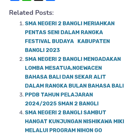
a
h
h
Related Posts:
c
at
ar
e
s
e
SMA NEGERI 2 BANGLI MERIAHKAN
b
A
PENTAS SENI DALAM RANGKA
o
FESTIVAL BUDAYA KABUPATEN
p
BANGLI 2023
o
p
SMA NEGERI 2 BANGLI MENGADAKAN
k
LOMBA MESATUA,NGEWACEN
BAHASA BALI DAN SEKAR ALIT
DALAM RANGKA BULAN BAHASA BALI
PPDB TAHUN PELAJARAN
2024/2025 SMAN 2 BANGLI
SMA NEGERI 2 BANGLI SAMBUT
HANGAT KUNJUNGAN NISHIKAWA MIKI
MELALUI PROGRAM NIHON GO