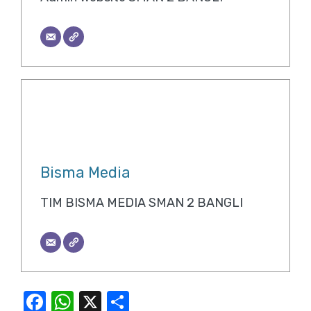
Bisma Media
TIM BISMA MEDIA SMAN 2 BANGLI
F
W
X
S