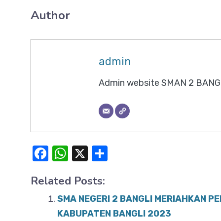
Author
admin
Admin website SMAN 2 BANG
F
W
X
S
a
h
h
Related Posts:
c
at
ar
e
s
e
SMA NEGERI 2 BANGLI MERIAHKAN P
b
A
KABUPATEN BANGLI 2023