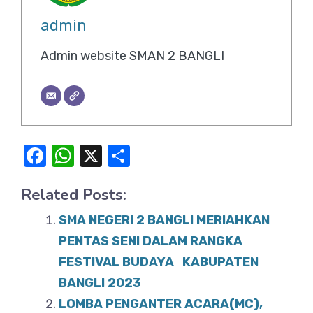
admin
Admin website SMAN 2 BANGLI
F
W
X
S
a
h
h
Related Posts:
c
at
ar
e
s
e
SMA NEGERI 2 BANGLI MERIAHKAN
b
A
PENTAS SENI DALAM RANGKA
o
FESTIVAL BUDAYA KABUPATEN
p
BANGLI 2023
o
p
LOMBA PENGANTER ACARA(MC),
k