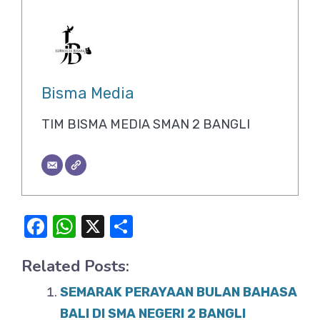
Bisma Media
TIM BISMA MEDIA SMAN 2 BANGLI
F
W
X
S
a
h
h
Related Posts:
c
at
ar
e
s
e
SEMARAK PERAYAAN BULAN BAHASA
b
A
BALI DI SMA NEGERI 2 BANGLI