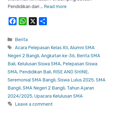
Pendidikan dari …
Read more
F
W
X
S
a
h
h
c
at
ar
Categories
Berita
e
s
e
Tags
Acara Pelepasan Kelas XII
,
Alumni SMA
b
A
Negeri 2 Bangli
,
Angkatan ke-36
,
Berita SMA
o
p
Bali
,
Kelulusan Siswa SMA
,
Pelepasan Siswa
o
p
SMA
,
Pendidikan Bali
,
RISE AND SHINE
,
k
Seremonial SMA Bangli
,
Siswa Lulus 2025
,
SMA
Bangli
,
SMA Negeri 2 Bangli
,
Tahun Ajaran
2024/2025
,
Upacara Kelulusan SMA
Leave a comment