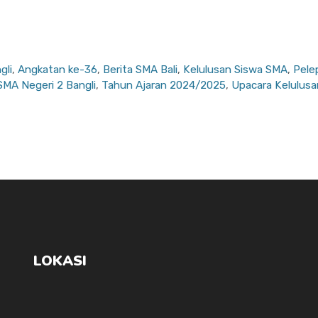
gli
,
Angkatan ke-36
,
Berita SMA Bali
,
Kelulusan Siswa SMA
,
Pele
SMA Negeri 2 Bangli
,
Tahun Ajaran 2024/2025
,
Upacara Kelulus
LOKASI