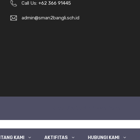
Call Us:
+62 366 91445
admin@sman2bangli.sch.id
Style Uide
Credits
Privacy Policy
TANG KAMI
AKTIFITAS
HUBUNGI KAMI