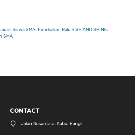
pasan Siswa SMA
,
Pendidikan Bali
,
RISE AND SHINE
,
an SMA
CONTACT
Jalan Nusantara, Kubu, Bangli