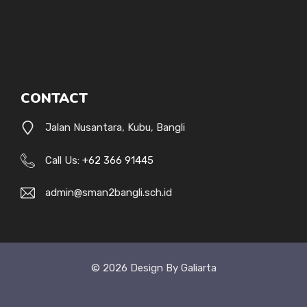
CONTACT
Jalan Nusantara, Kubu, Bangli
Call Us:
+62 366 91445
admin@sman2bangli.sch.id
© 2026 Design By Galiarta
Style Uide
Credits
Privacy Policy