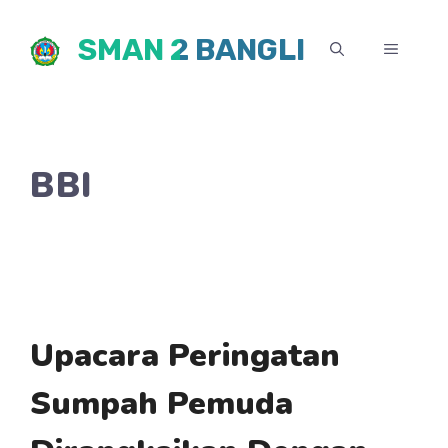
Skip
SMAN 2 BANGLI
to
MENU
content
BBI
Upacara Peringatan
Sumpah Pemuda