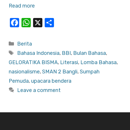
Read more
F
W
X
S
a
h
h
c
at
ar
Categories
Berita
e
s
e
Tags
Bahasa Indonesia
,
BBI
,
Bulan Bahasa
,
b
A
GELORATIKA BISMA
,
Literasi
,
Lomba Bahasa
,
o
p
nasionalisme
,
SMAN 2 Bangli
,
Sumpah
o
p
Pemuda
,
upacara bendera
k
Leave a comment