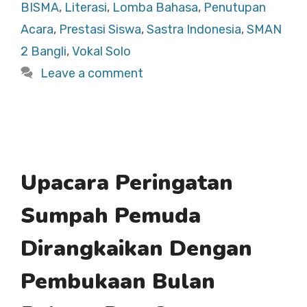
b
A
BISMA
,
Literasi
,
Lomba Bahasa
,
Penutupan
o
p
Acara
,
Prestasi Siswa
,
Sastra Indonesia
,
SMAN
o
p
2 Bangli
,
Vokal Solo
k
Leave a comment
Upacara Peringatan
Sumpah Pemuda
Dirangkaikan Dengan
Pembukaan Bulan