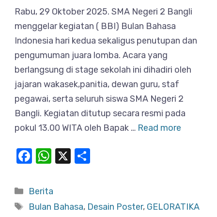
Rabu, 29 Oktober 2025. SMA Negeri 2 Bangli
menggelar kegiatan ( BBI) Bulan Bahasa
Indonesia hari kedua sekaligus penutupan dan
pengumuman juara lomba. Acara yang
berlangsung di stage sekolah ini dihadiri oleh
jajaran wakasek,panitia, dewan guru, staf
pegawai, serta seluruh siswa SMA Negeri 2
Bangli. Kegiatan ditutup secara resmi pada
pokul 13.00 WITA oleh Bapak …
Read more
F
W
X
S
a
h
h
c
at
ar
Categories
Berita
e
s
e
Tags
Bulan Bahasa
,
Desain Poster
,
GELORATIKA