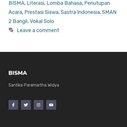
b
A
BISMA
,
Literasi
,
Lomba Bahasa
,
Penutupan
o
p
Acara
,
Prestasi Siswa
,
Sastra Indonesia
,
SMAN
o
p
2 Bangli
,
Vokal Solo
k
Leave a comment
BISMA
Santika Paramartha Widya