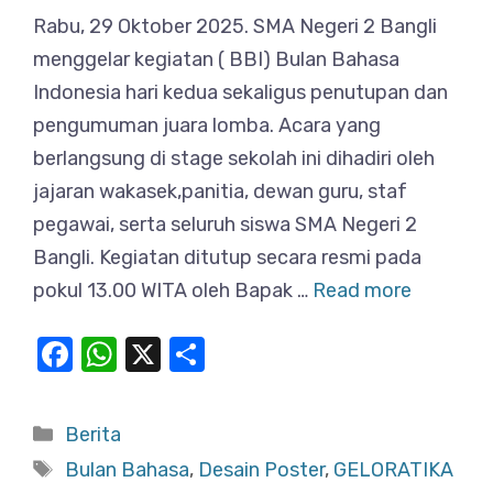
Rabu, 29 Oktober 2025. SMA Negeri 2 Bangli
menggelar kegiatan ( BBI) Bulan Bahasa
Indonesia hari kedua sekaligus penutupan dan
pengumuman juara lomba. Acara yang
berlangsung di stage sekolah ini dihadiri oleh
jajaran wakasek,panitia, dewan guru, staf
pegawai, serta seluruh siswa SMA Negeri 2
Bangli. Kegiatan ditutup secara resmi pada
pokul 13.00 WITA oleh Bapak …
Read more
F
W
X
S
a
h
h
c
at
ar
Categories
Berita
e
s
e
Tags
Bulan Bahasa
,
Desain Poster
,
GELORATIKA