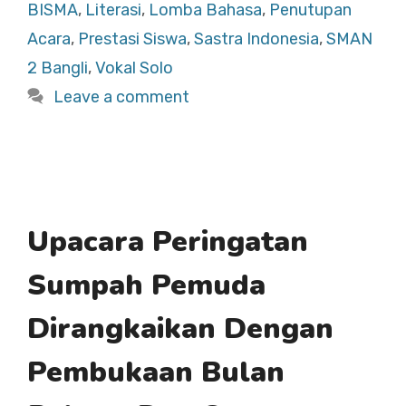
b
A
BISMA
,
Literasi
,
Lomba Bahasa
,
Penutupan
o
p
Acara
,
Prestasi Siswa
,
Sastra Indonesia
,
SMAN
o
p
2 Bangli
,
Vokal Solo
k
Leave a comment
Upacara Peringatan
Sumpah Pemuda
Dirangkaikan Dengan
Pembukaan Bulan