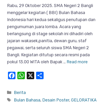
Rabu, 29 Oktober 2025. SMA Negeri 2 Bangli
menggelar kegiatan ( BBI) Bulan Bahasa
Indonesia hari kedua sekaligus penutupan dan
pengumuman juara lomba. Acara yang
berlangsung di stage sekolah ini dihadiri oleh
jajaran wakasek,panitia, dewan guru, staf
pegawai, serta seluruh siswa SMA Negeri 2
Bangli. Kegiatan ditutup secara resmi pada
pokul 13.00 WITA oleh Bapak …
Read more
F
W
X
S
a
h
h
c
at
ar
Categories
Berita
e
s
e
Tags
Bulan Bahasa
,
Desain Poster
,
GELORATIKA