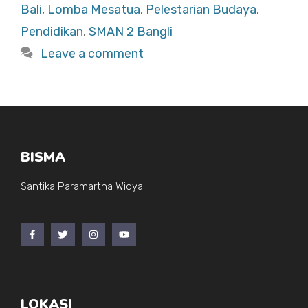
b
A
Bali
,
Lomba Mesatua
,
Pelestarian Budaya
,
o
p
Pendidikan
,
SMAN 2 Bangli
o
p
Leave a comment
k
BISMA
Santika Paramartha Widya
LOKASI