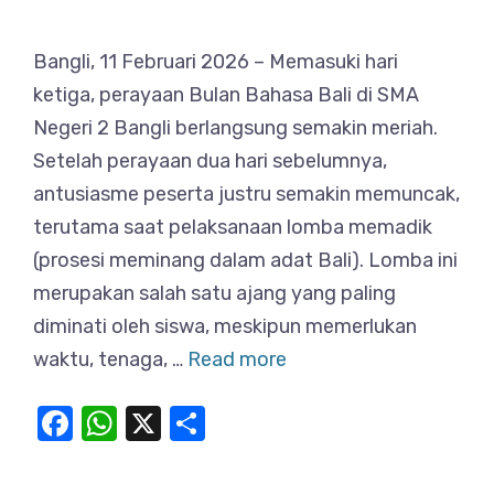
Bangli, 11 Februari 2026 – Memasuki hari
ketiga, perayaan Bulan Bahasa Bali di SMA
Negeri 2 Bangli berlangsung semakin meriah.
Setelah perayaan dua hari sebelumnya,
antusiasme peserta justru semakin memuncak,
terutama saat pelaksanaan lomba memadik
(prosesi meminang dalam adat Bali). Lomba ini
merupakan salah satu ajang yang paling
diminati oleh siswa, meskipun memerlukan
waktu, tenaga, …
Read more
F
W
X
S
a
h
h