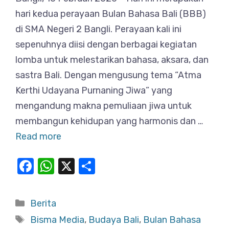
hari kedua perayaan Bulan Bahasa Bali (BBB)
di SMA Negeri 2 Bangli. Perayaan kali ini
sepenuhnya diisi dengan berbagai kegiatan
lomba untuk melestarikan bahasa, aksara, dan
sastra Bali. Dengan mengusung tema “Atma
Kerthi Udayana Purnaning Jiwa” yang
mengandung makna pemuliaan jiwa untuk
membangun kehidupan yang harmonis dan …
Read more
F
W
X
S
a
h
h
c
at
ar
Categories
Berita
e
s
e
Tags
Bisma Media
,
Budaya Bali
,
Bulan Bahasa