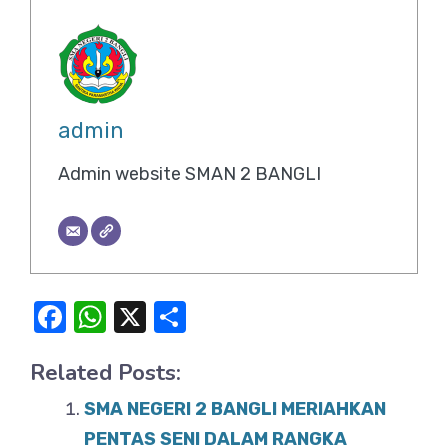
admin
Admin website SMAN 2 BANGLI
F
W
X
S
a
h
h
Related Posts:
c
at
ar
e
s
e
SMA NEGERI 2 BANGLI MERIAHKAN
b
A
PENTAS SENI DALAM RANGKA