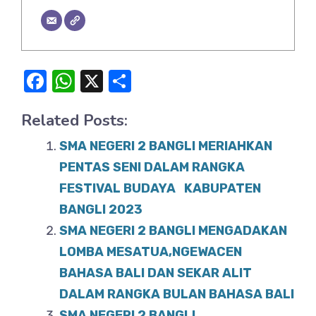
F
W
X
S
a
h
h
Related Posts:
c
at
ar
e
s
e
SMA NEGERI 2 BANGLI MERIAHKAN
b
A
PENTAS SENI DALAM RANGKA
o
FESTIVAL BUDAYA KABUPATEN
p
BANGLI 2023
o
p
SMA NEGERI 2 BANGLI MENGADAKAN
k
LOMBA MESATUA,NGEWACEN
BAHASA BALI DAN SEKAR ALIT
DALAM RANGKA BULAN BAHASA BALI
SMA NEGERI 2 BANGLI